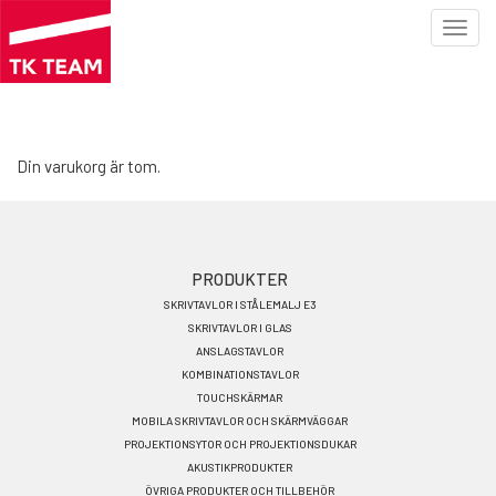
Toggl
navig
Hoppa
till
huvudinnehåll
Din varukorg är tom.
Footer
PRODUKTER
SKRIVTAVLOR I STÅLEMALJ E3
menu
SKRIVTAVLOR I GLAS
SV
ANSLAGSTAVLOR
KOMBINATIONSTAVLOR
TOUCHSKÄRMAR
MOBILA SKRIVTAVLOR OCH SKÄRMVÄGGAR
PROJEKTIONSYTOR OCH PROJEKTIONSDUKAR
AKUSTIKPRODUKTER
ÖVRIGA PRODUKTER OCH TILLBEHÖR