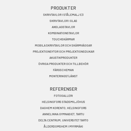
Footer
PRODUKTER
SKRIVTAVLOR I STÅLEMALJ E3
menu
SKRIVTAVLOR I GLAS
SV
ANSLAGSTAVLOR
KOMBINATIONSTAVLOR
TOUCHSKÄRMAR
MOBILA SKRIVTAVLOR OCH SKÄRMVÄGGAR
PROJEKTIONSYTOR OCH PROJEKTIONSDUKAR
AKUSTIKPRODUKTER
ÖVRIGA PRODUKTER OCH TILLBEHÖR
FÄRGSCHEMAN
MONTERINGSTJÄNST
REFERENSER
FOTOGALLERI
HELSINGFORS STADSMILJÖHUS
DAGHEM KORENTO, HELSINGFORS
ANNELINNA GYMNASIET, TARTU
DELTA CENTRUM, UNIVERSITET TARTO
ÅLDERDOMSHEM I MYYRMÄKI