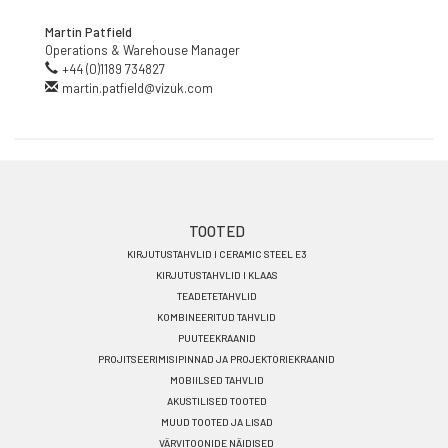
Martin Patfield
Operations & Warehouse Manager
+44 (0)1189 734827
martin.patfield@vizuk.com
Footer
TOOTED
KIRJUTUSTAHVLID I CERAMIC STEEL E3
menu
KIRJUTUSTAHVLID I KLAAS
ET
TEADETETAHVLID
KOMBINEERITUD TAHVLID
PUUTEEKRAANID
PROJITSEERIMISIPINNAD JA PROJEKTORIEKRAANID
MOBIILSED TAHVLID
AKUSTILISED TOOTED
MUUD TOOTED JA LISAD
VÄRVITOONIDE NÄIDISED