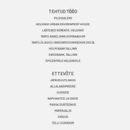
TEHTUD TÖÖD
PILDIGALERII
HELSINGI URBAN ENVIRONMENT HOUSE
LASTEAED KORENTO, HELSINGI
TARTU ANNELINNA GÜMNAASIUM
TARTU ÜLIKOOLI INNOVATSIOONIKESKUS DELTA
HOLM BANK TALLINN
SWEDBANK, TALLINN
EPICENTRILE HELSINGILE
ETTEVÕTE
JÄTKUSUUTLIKKUS
ALLALAADIMISEKS
UUDISED
NAPUNAITED JA IDEED
PAIGALDUSTEENUS
MATERJALID
VIDEOD
TELLI UUDISKIRI