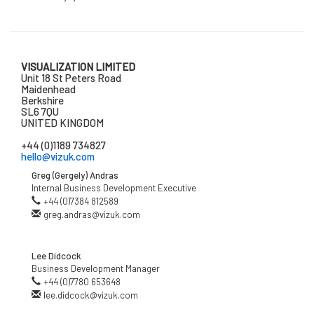
VISUALIZATION LIMITED
Unit 18 St Peters Road
Maidenhead
Berkshire
SL6 7QU
UNITED KINGDOM
+44 (0)1189 734827
hello@vizuk.com
Greg (Gergely) Andras
Internal Business Development Executive
+44 (0)7384 812589
greg.andras@vizuk.com
Lee Didcock
Business Development Manager
+44 (0)7780 653648
lee.didcock@vizuk.com