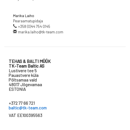
Marika Laiho
Pearaamatupidaja
+358 (0)44 754 0145
marika.laiho@tk-team.com
TEHAS & BALTI MÜÜK
TK-Team Baltic AS
Lustivere tee 5
Pauastvere küla
Põltsamaa vald
48017 Jõgevamaa
ESTONIA
+372 77 66 721
baltic@tk-team.com
VAT EE100395563