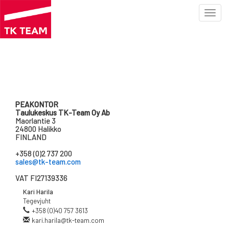
Toggl
navig
Liigu
edasi
põhisisu
juurde
PEAKONTOR
Taulukeskus TK-Team Oy Ab
Maorlantie 3
24800 Halikko
FINLAND
+358 (0)2 737 200
sales@tk-team.com
VAT FI27139336
Kari Harila
Tegevjuht
+358 (0)40 757 3613
kari.harila@tk-team.com