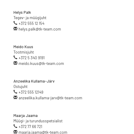
Helys Palk
Tegev- ja müügijuht
+372 555 12 154
helys.palk@tk-team.com
Meido Kuus
Tootmisjuht
+372 5 340 9191
meido.kuus@tk-team.com
Anzeelika Kullama-Järv
Ostujuht
+372 555 12149
anzeelika.kullama-jarv@tk-team.com
Maarja Jaama
Müügi- ja turundusspetsialist
+372 77 66 721
maarja.jaama@tk-team.com