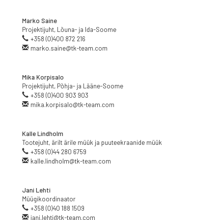
Marko Saine
Projektijuht, Lõuna- ja Ida-Soome
+358 (0)400 872 216
marko.saine@tk-team.com
Mika Korpisalo
Projektijuht, Põhja- ja Lääne-Soome
+358 (0)400 903 903
mika.korpisalo@tk-team.com
Kalle Lindholm
Tootejuht, ärilt ärile müük ja puuteekraanide müük
+358 (0)44 280 6759
kalle.lindholm@tk-team.com
Jani Lehti
Müügikoordinaator
+358 (0)40 188 1509
jani.lehti@tk-team.com