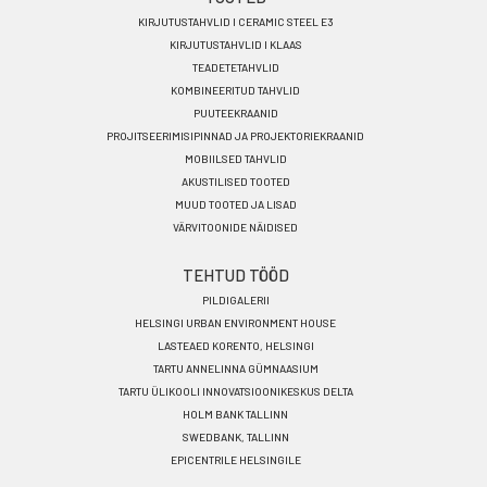
Footer
KIRJUTUSTAHVLID I CERAMIC STEEL E3
menu
KIRJUTUSTAHVLID I KLAAS
ET
TEADETETAHVLID
KOMBINEERITUD TAHVLID
PUUTEEKRAANID
PROJITSEERIMISIPINNAD JA PROJEKTORIEKRAANID
MOBIILSED TAHVLID
AKUSTILISED TOOTED
MUUD TOOTED JA LISAD
VÄRVITOONIDE NÄIDISED
TEHTUD TÖÖD
PILDIGALERII
HELSINGI URBAN ENVIRONMENT HOUSE
LASTEAED KORENTO, HELSINGI
TARTU ANNELINNA GÜMNAASIUM
TARTU ÜLIKOOLI INNOVATSIOONIKESKUS DELTA
HOLM BANK TALLINN
SWEDBANK, TALLINN
EPICENTRILE HELSINGILE