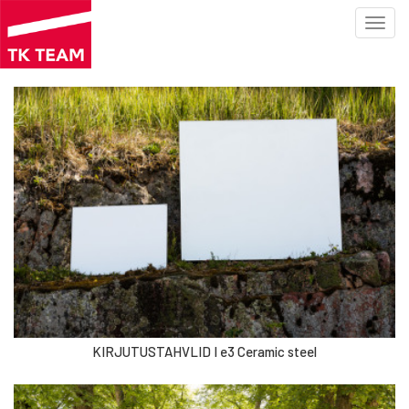
Toggl
navig
Liigu
edasi
põhisisu
juurde
KIRJUTUSTAHVLID I e3 Ceramic steel