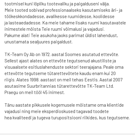
tootmisel kuni lõpliku tootevaliku ja paigalduseni välja.
Meie tooted sobivad professionaalseks kasutamiseks äri- ja
töökeskkondadesse, avalikesse ruumidesse, koolidesse
ja lasteaedadesse. Ka meie tahame lisaks ruumi kasutavatele
inimestele mõista Teie ruumi võimalusi ja vajadusi.
Pakume alati Teie asukoha jaoks parimat üldist lahendust,
unustamata sealjuures paigaldust.
TK-Team Oy Ab on 1972. aastal Soomes asutatud ettevõte.
Sellest ajast alates on ettevõte tegutsenud akustiliste ja
visuaalsete esitluslahenduste sektori teerajajana. Peale oma
ettevõtte tegutseme tütarettevõtete kaudu enam kui 20
riigis. Alates 1998. aastast on meil tehas Eestis. Aastal 2007
asutasime Suurbritannias tütarettevõtte TK-Team Ltd.
Praegu on meil tööl 45 inimest.
Tänu aastate pikkusele kogemusele mõistame oma klientide
vajadusi ning meie eksperdioskused tagavad toodete
hea kvaliteedi ja tugeva turupositsiooni riikides, kus tegutseme.