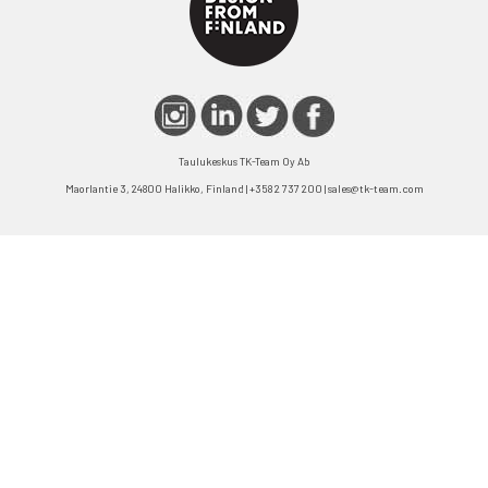
Taulukeskus TK-Team Oy Ab
Maorlantie 3, 24800 Halikko, Finland | +358 2 737 200 | sales@tk-team.com