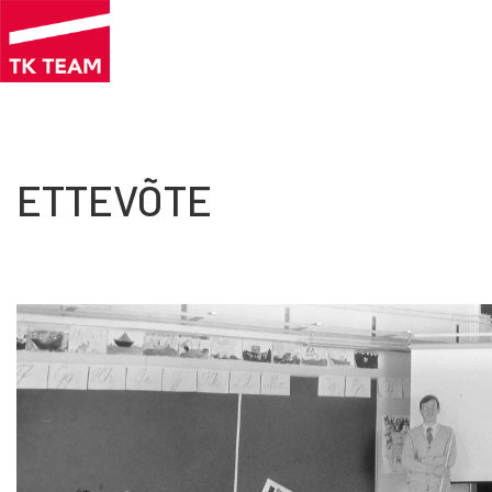
Liigu
edasi
põhisisu
juurde
ETTEVÕTE