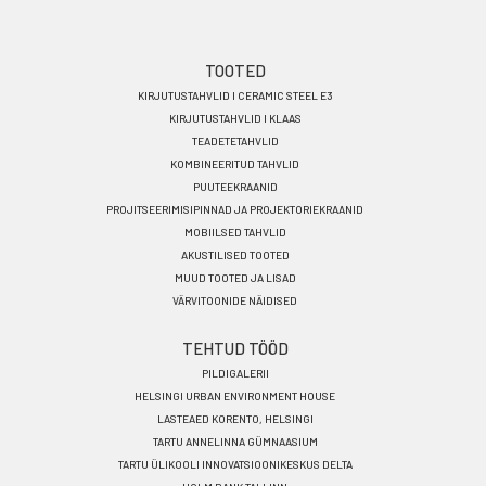
Footer
TOOTED
KIRJUTUSTAHVLID I CERAMIC STEEL E3
menu
KIRJUTUSTAHVLID I KLAAS
ET
TEADETETAHVLID
KOMBINEERITUD TAHVLID
PUUTEEKRAANID
PROJITSEERIMISIPINNAD JA PROJEKTORIEKRAANID
MOBIILSED TAHVLID
AKUSTILISED TOOTED
MUUD TOOTED JA LISAD
VÄRVITOONIDE NÄIDISED
TEHTUD TÖÖD
PILDIGALERII
HELSINGI URBAN ENVIRONMENT HOUSE
LASTEAED KORENTO, HELSINGI
TARTU ANNELINNA GÜMNAASIUM
TARTU ÜLIKOOLI INNOVATSIOONIKESKUS DELTA