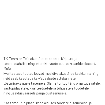
TK-Team on Teie akustiliste toodete, kirjutus- ja
teadetetahvlite ning interaktiivsete puuteekraanide ekspert.
Meie
kvaliteetsed tooted loovad meeldiva akustilise keskkonna ning
neid saab kasutada ka visuaalsete ettekannete
tõstmiseks uuele tasemele. Oleme tuntud tänu oma tugevatele,
vastupidavatele, kvaliteetsetele ja tõhusatele toodetele
ning usaldusväärsele paigaldusteenusele.
Kaasame Teie plaani kohe alguses toodete disainimisel ja