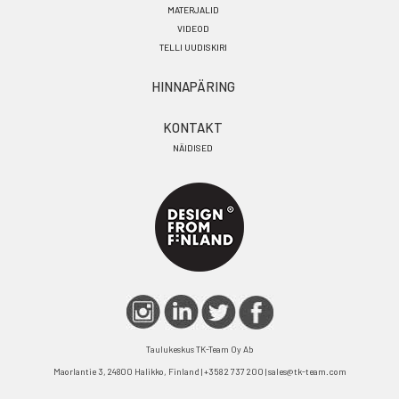
MATERJALID
VIDEOD
TELLI UUDISKIRI
HINNAPÄRING
KONTAKT
NÄIDISED
Taulukeskus TK-Team Oy Ab
Maorlantie 3, 24800 Halikko, Finland | +358 2 737 200 | sales@tk-team.com