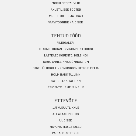
MOBIILSED TAHVLID
AKUSTILISED TOOTED
MUUD TOOTED JA LISAD
VÄRVITOONIDE NÄIDISED
TEHTUD TÖÖD
PILDIGALERII
HELSINGI URBAN ENVIRONMENT HOUSE
LASTEAED KORENTO, HELSINGI
TARTU ANNELINNA GÜMNAASIUM
TARTU ÜLIKOOLI INNOVATSIOONIKESKUS DELTA
HOLM BANK TALLINN
SWEDBANK, TALLINN
EPICENTRILE HELSINGILE
ETTEVÕTE
JÄTKUSUUTLIKKUS
ALLALAADIMISEKS
UUDISED
NAPUNAITED JA IDEED
PAIGALDUSTEENUS