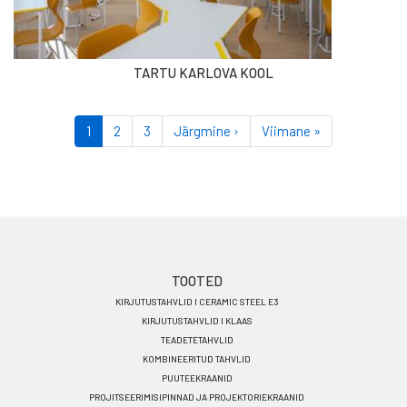
TARTU KARLOVA KOOL
Pagination
Eesolev
1
Lehekülg
2
Lehekülg
3
Järgmine
Järgmine ›
Viimane
Viimane »
leht
leht
leht
Footer
TOOTED
KIRJUTUSTAHVLID I CERAMIC STEEL E3
menu
KIRJUTUSTAHVLID I KLAAS
ET
TEADETETAHVLID
KOMBINEERITUD TAHVLID
PUUTEEKRAANID
PROJITSEERIMISIPINNAD JA PROJEKTORIEKRAANID