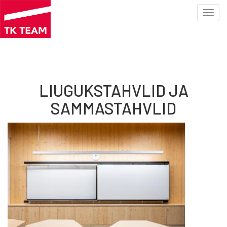
Toggl
navig
Liigu
edasi
põhisisu
juurde
LIUGUKSTAHVLID JA
SAMMASTAHVLID