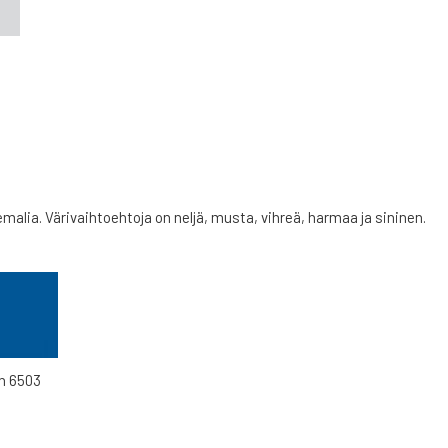
alia. Värivaihtoehtoja on neljä, musta, vihreä, harmaa ja sininen.
 6503