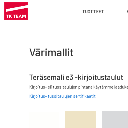
Main
TUOTTEET
menu
Hyppää
FI
pääsisältöön
Värimallit
Teräsemali e3 -kirjoitustaulut
Kirjoitus- eli tussitaulujen pintana käytämme laaduka
Kirjoitus- tussitaulujen sertifikaatit.