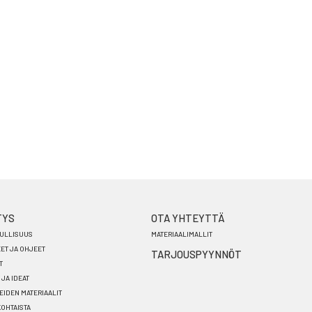
TYS
OTA YHTEYTTÄ
ULLISUUS
MATERIAALIMALLIT
EET JA OHJEET
TARJOUSPYYNNÖT
T
 JA IDEAT
EIDEN MATERIAALIT
OHTAISTA