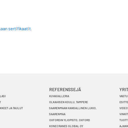
aan sertifikaatit.
REFERENSSEJÄ
YRI
LASI
KUVAGALLERIA
VASTU
T
OLKAHISEN KOULU, TAMPERE
ESITT
ÄKKEET JA TAULUT
SAARENMAAN KANSALLINEN LUKIO,
VIDEO
SAARENMAA
VINKIT
OXFORDIN YLIOPISTO, OXFORD
TUOTT
KONECRANES GLOBAL OY
AJANK