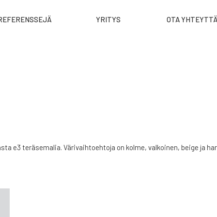
REFERENSSEJÄ
YRITYS
OTA YHTEYTT
sta e3 teräsemalia. Värivaihtoehtoja on kolme, valkoinen, beige ja ha