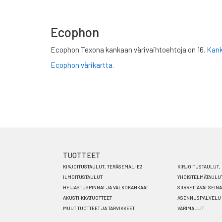
Ecophon
Ecophon Texona kankaan värivaihtoehtoja on 16.
Kank
Ecophon värikartta
.
TUOTTEET
Footer
KIRJOITUSTAULUT, TERÄSEMALI E3
KIRJOITUSTAULUT, 
menu
ILMOITUSTAULUT
YHDISTELMÄTAULU
HEIJASTUSPINNAT JA VALKOKANKAAT
SIIRRETTÄVÄT SEIN
FI
AKUSTIIKKATUOTTEET
ASENNUSPALVELU
MUUT TUOTTEET JA TARVIKKEET
VÄRIMALLIT