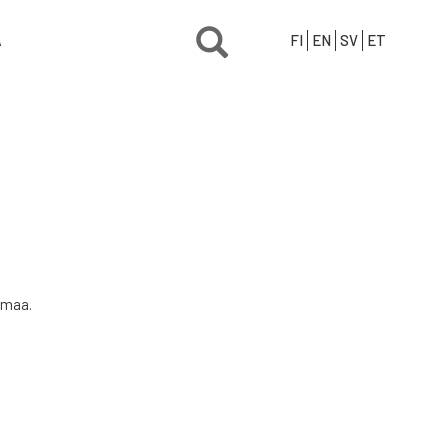
Ä
FI
EN
SV
ET
rmaa.