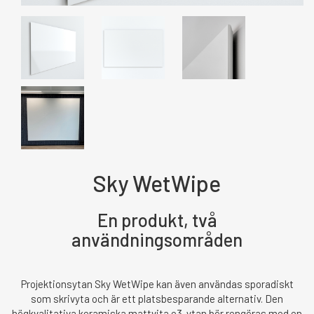
Sky WetWipe
En produkt, två
användningsområden
Projektionsytan Sky WetWipe kan även användas sporadiskt
som skrivyta och är ett platsbesparande alternativ. Den
högkvalitativa keramiska mattvita e3-ytan bör rengöras med en