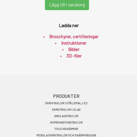
Lägg till i varukorg
Ladda ner
Broschyrer, certifieringar
Instruktioner
Bilder
3D-filer
Footer
PRODUKTER
SKRIVTAVLOR I STÅLEMALJ E3
menu
SKRIVTAVLOR I GLAS
SV
ANSLAGSTAVLOR
KOMBINATIONSTAVLOR
TOUCHSKÄRMAR
MOBILA SKRIVTAVLOR OCH SKÄRMVÄGGAR