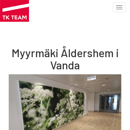
Toggl
navig
Hoppa
till
huvudinnehåll
Myyrmäki Åldershem i
Vanda