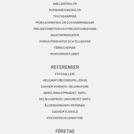
SV
ANSLAGSTAVLOR
KOMBINATIONSTAVLOR
TOUCHSKÄRMAR
MOBILA SKRIVTAVLOR OCH SKÄRMVÄGGAR
PROJEKTIONSYTOR OCH PROJEKTIONSDUKAR
AKUSTIKPRODUKTER
ÖVRIGA PRODUKTER OCH TILLBEHÖR
FÄRGSCHEMAN
MONTERINGSTJÄNST
REFERENSER
FOTOGALLERI
HELSINGFORS STADSMILJÖHUS
DAGHEM KORENTO, HELSINGFORS
ANNELINNA GYMNASIET, TARTU
DELTA CENTRUM, UNIVERSITET TARTO
ÅLDERDOMSHEM I MYYRMÄKI
DAGHEM YLISKYLÄ
EPICENTER HELSINGFORS
FÖRETAG