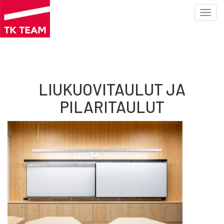
Toggl
navig
Hyppää
pääsisältöön
LIUKUOVITAULUT JA
PILARITAULUT