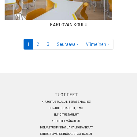
KARLOVAN KOULU
Sivutus
Tämänhetkinen
1
Sivu
2
Sivu
3
Seuraava
Seuraava ›
Viimeinen
Viimeinen »
sivu
sivu
sivu
Footer
TUOTTEET
KIRJOITUSTAULUT, TERÄSEMALI E3
menu
KIRJOITUSTAULUT, LASI
FI
ILMOITUSTAULUT
YHDISTELMÄTAULUT
HEIJASTUSPINNAT JA VALKOKANKAAT
SIIRRETTÄVÄT SEINÄKKEET JA TAULUT