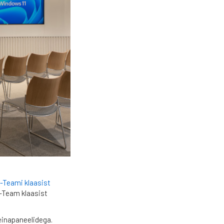
-Teami klaasist
K-Team klaasist
seinapaneelidega.