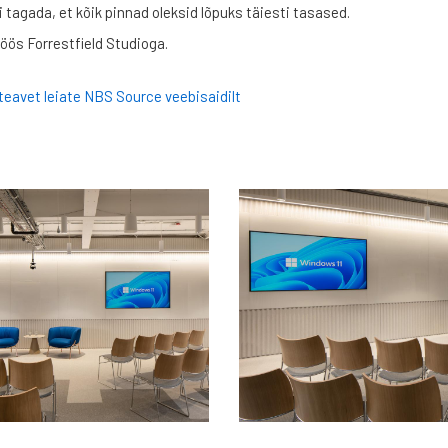
 tagada, et kõik pinnad oleksid lõpuks täiesti tasased.
stöös Forrestfield Studioga.
teavet leiate NBS Source veebisaidilt