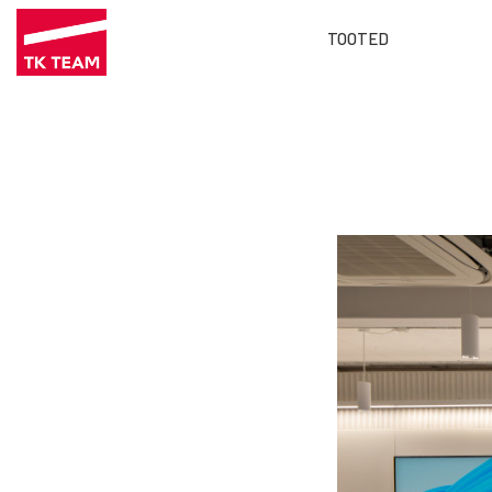
TOOTED
Main
Liigu
menu
edasi
ET
põhisisu
juurde