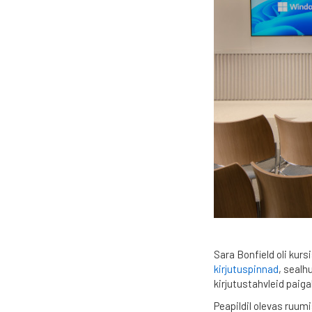
Sara Bonfield oli ku
kirjutuspinnad
, sealh
kirjutustahvleid paig
Peapildil olevas ruum