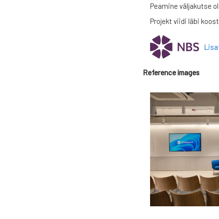
Peamine väljakutse oli
Projekt viidi läbi koo
Lisa
Reference images