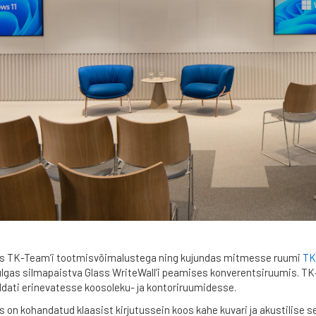
rsis TK-Team’i tootmisvõimalustega ning kujundas mitmesse ruumi
TK
ulgas silmapaistva Glass WriteWall’i peamises konverentsiruumis. T
aldati erinevatesse koosoleku- ja kontoriruumidesse.
is on kohandatud klaasist kirjutussein koos kahe kuvari ja akustilise 