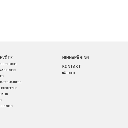
EVÕTE
HINNAPÄRING
SUUTLIKKUS
KONTAKT
AADIMISEKS
NÄIDISED
SED
AITED JA IDEED
ALDUSTEENUS
JALID
OD
 UUDISKIRI