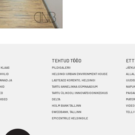
TEHTUD TÖÖD
ETT
I KLAAS
PILDIGALERII
JÄTKU
AHVLID
HELSINGI URBAN ENVIRONMENT HOUSE
ALLAL
INNAD JA
LASTEAED KORENTO, HELSINGI
UUDI
NID
TARTU ANNELINNA GÜMNAASIUM
NAPUN
ED
TARTU ÜLIKOOLI INNOVATSIOONIKESKUS
PAIG
DISED
DELTA
MATER
HOLM BANK TALLINN
VIDE
SWEDBANK, TALLINN
TELLI
EPICENTRILE HELSINGILE