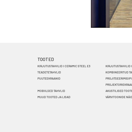
TOOTED
Footer
KIRJUTUSTAHVLID I CERAMIC STEEL E3
KIRJUTUSTAHVLID 
menu
TEADETETAHVLID
KOMBINEERITUD T
PUUTEEKRAANID
PROJITSEERIMISIP
ET
PROJEKTORIEKRAA
MOBIILSED TAHVLID
AKUSTILISED TOOT
MUUD TOOTED JA LISAD
VÄRVITOONIDE NÄI