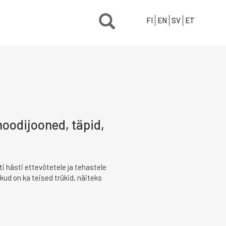
FI
EN
SV
ET
noodijooned, täpid,
i hästi ettevõtetele ja tehastele
kud on ka teised trükid, näiteks