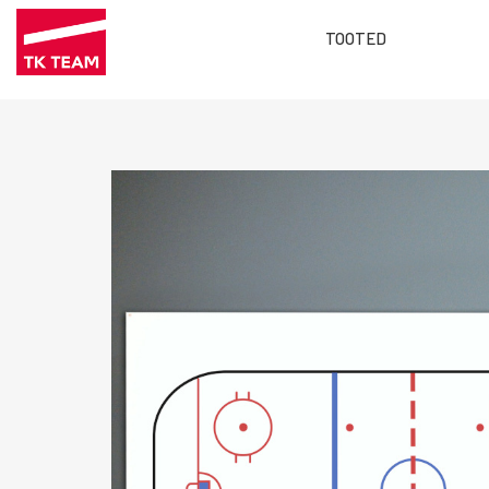
TOOTED
Main
Liigu
menu
edasi
ET
põhisisu
juurde