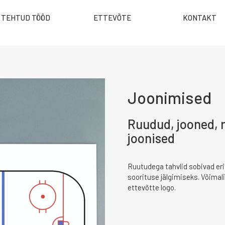
TEHTUD TÖÖD
ETTEVÕTE
KONTAKT
Joonimised
Ruudud, jooned, 
joonised
Ruutudega tahvlid sobivad erit
soorituse jälgimiseks. Võimali
ettevõtte logo.