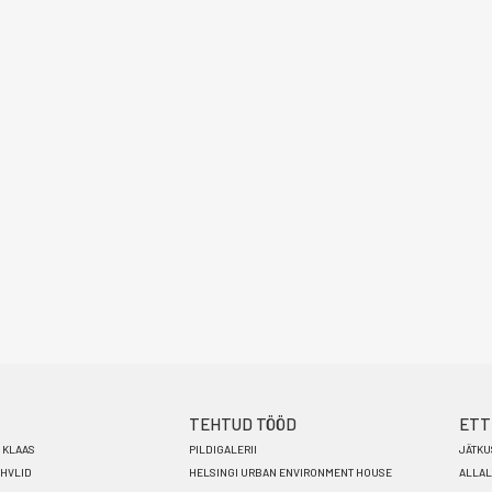
TEHTUD TÖÖD
ETT
I KLAAS
PILDIGALERII
JÄTKU
AHVLID
HELSINGI URBAN ENVIRONMENT HOUSE
ALLAL