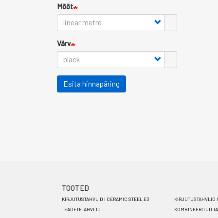
Mõõt
Värv
Esita hinnapäring
TOOTED
Footer
KIRJUTUSTAHVLID I CERAMIC STEEL E3
KIRJUTUSTAHVLID 
menu
TEADETETAHVLID
KOMBINEERITUD T