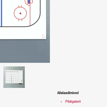
Allalaadimised
Pildigalerii