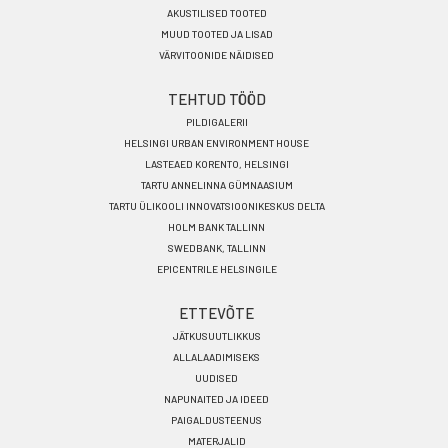
AKUSTILISED TOOTED
MUUD TOOTED JA LISAD
VÄRVITOONIDE NÄIDISED
TEHTUD TÖÖD
PILDIGALERII
HELSINGI URBAN ENVIRONMENT HOUSE
LASTEAED KORENTO, HELSINGI
TARTU ANNELINNA GÜMNAASIUM
TARTU ÜLIKOOLI INNOVATSIOONIKESKUS DELTA
HOLM BANK TALLINN
SWEDBANK, TALLINN
EPICENTRILE HELSINGILE
ETTEVÕTE
JÄTKUSUUTLIKKUS
ALLALAADIMISEKS
UUDISED
NAPUNAITED JA IDEED
PAIGALDUSTEENUS
MATERJALID