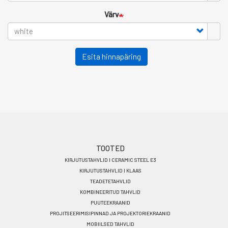
Värv
Esita hinnapäring
Footer
TOOTED
KIRJUTUSTAHVLID I CERAMIC STEEL E3
menu
KIRJUTUSTAHVLID I KLAAS
ET
TEADETETAHVLID
KOMBINEERITUD TAHVLID
PUUTEEKRAANID
PROJITSEERIMISIPINNAD JA PROJEKTORIEKRAANID
MOBIILSED TAHVLID