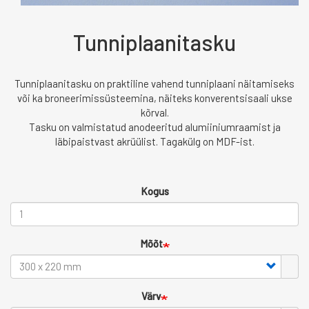
Tunniplaanitasku
Tunniplaanitasku on praktiline vahend tunniplaani näitamiseks
või ka broneerimissüsteemina, näiteks konverentsisaali ukse
kõrval.
Tasku on valmistatud anodeeritud alumiiniumraamist ja
läbipaistvast akrüülist. Tagakülg on MDF-ist.
Kogus
Mõõt
Värv