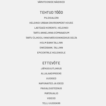
VÄRVITOONIDE NÄIDISED
TEHTUD TÖÖD
PILDIGALERII
HELSINGI URBAN ENVIRONMENT HOUSE
LASTEAED KORENTO, HELSINGI
TARTU ANNELINNA GÜMNAASIUM
TARTU ÜLIKOOLI INNOVATSIOONIKESKUS DELTA
HOLM BANK TALLINN
SWEDBANK, TALLINN
EPICENTRILE HELSINGILE
ETTEVÕTE
JÄTKUSUUTLIKKUS
ALLALAADIMISEKS
UUDISED
NAPUNAITED JA IDEED
PAIGALDUSTEENUS
MATERJALID
VIDEOD
TELLI UUDISKIRI