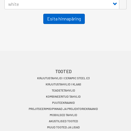
Esita hinnapäring
Footer
TOOTED
KIRJUTUSTAHVLID I CERAMIC STEEL E3
menu
KIRJUTUSTAHVLID I KLAAS
ET
TEADETETAHVLID
KOMBINEERITUD TAHVLID
PUUTEEKRAANID
PROJITSEERIMISIPINNAD JA PROJEKTORIEKRAANID
MOBIILSED TAHVLID
AKUSTILISED TOOTED
MUUD TOOTED JA LISAD