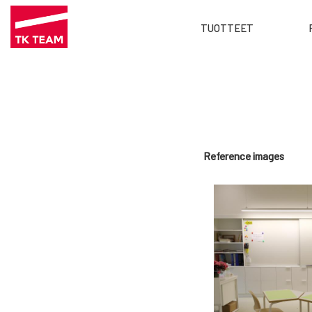
Main
TUOTTEET
menu
Hyppää
FI
pääsisältöön
Reference images