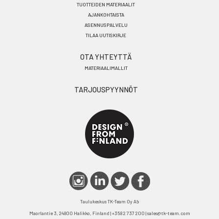
TUOTTEIDEN MATERIAALIT
AJANKOHTAISTA
ASENNUSPALVELU
TILAA UUTISKIRJE
OTA YHTEYTTÄ
MATERIAALIMALLIT
TARJOUSPYYNNÖT
Taulukeskus TK-Team Oy Ab
Maorlantie 3, 24800 Halikko, Finland | +358 2 737 200 | sales@tk-team.com