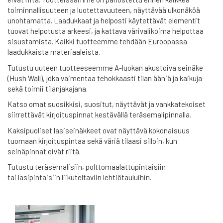
toiminnallisuuteen ja luotettavuuteen, näyttävää ulkonäköä
unohtamatta. Laadukkaat ja helposti käytettävät elementit
tuovat helpotusta arkeesi, ja kattava värivalikoima helpottaa
sisustamista. Kaikki tuotteemme tehdään Euroopassa
laadukkaista materiaaleista.
Tutustu uuteen tuotteeseemme A-luokan akustoiva seinäke
(Hush Wall), joka vaimentaa tehokkaasti tilan ääniä ja kaikuja
sekä toimii tilanjakajana.
Katso omat suosikkisi, suositut, näyttävät ja vankkatekoiset
siirrettävät kirjoituspinnat kestävällä teräsemalipinnalla.
Kaksipuoliset lasiseinäkkeet ovat näyttävä kokonaisuus
tuomaan kirjoituspintaa sekä väriä tilaasi silloin, kun
seinäpinnat eivät riitä.
Tutustu teräsemalisiin, polttomaalattupintaisiin
tai lasipintaisiin liikuteltaviin lehtiötauluihin.