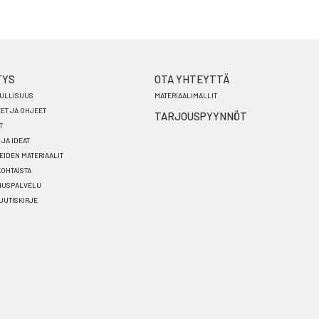
TYS
OTA YHTEYTTÄ
ULLISUUS
MATERIAALIMALLIT
EET JA OHJEET
TARJOUSPYYNNÖT
T
 JA IDEAT
EIDEN MATERIAALIT
OHTAISTA
NUSPALVELU
 UUTISKIRJE