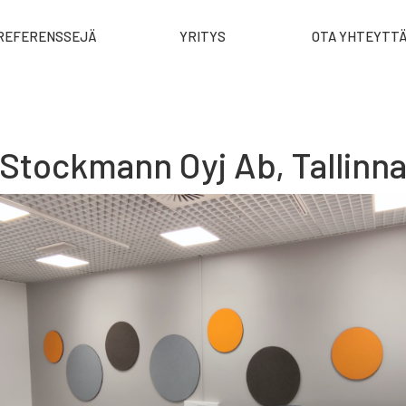
REFERENSSEJÄ
YRITYS
OTA YHTEYTT
Stockmann Oyj Ab, Tallinn