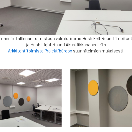
mannin Tallinnan toimistoon valmistimme Hush Felt Round ilmoitust
ja Hush Light Round Akustiikkapaneeleita
Arkkitehtitoimisto Projektibüroon
suunnitelmien mukaisesti.