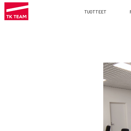
Main
TUOTTEET
menu
Hyppää
FI
pääsisältöön