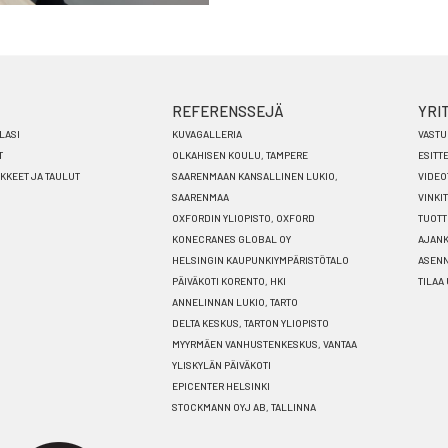
REFERENSSEJÄ
YRI
LASI
KUVAGALLERIA
VASTU
T
OLKAHISEN KOULU, TAMPERE
ESITT
ÄKKEET JA TAULUT
SAARENMAAN KANSALLINEN LUKIO,
VIDEO
SAARENMAA
VINKIT
OXFORDIN YLIOPISTO, OXFORD
TUOTT
KONECRANES GLOBAL OY
AJANK
HELSINGIN KAUPUNKIYMPÄRISTÖTALO
ASEN
PÄIVÄKOTI KORENTO, HKI
TILAA
ANNELINNAN LUKIO, TARTO
DELTA KESKUS, TARTON YLIOPISTO
MYYRMÄEN VANHUSTENKESKUS, VANTAA
YLISKYLÄN PÄIVÄKOTI
EPICENTER HELSINKI
STOCKMANN OYJ AB, TALLINNA