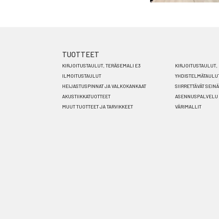
TUOTTEET
Footer
KIRJOITUSTAULUT, TERÄSEMALI E3
KIRJOITUSTAULUT, 
menu
ILMOITUSTAULUT
YHDISTELMÄTAULU
HEIJASTUSPINNAT JA VALKOKANKAAT
SIIRRETTÄVÄT SEIN
FI
AKUSTIIKKATUOTTEET
ASENNUSPALVELU
MUUT TUOTTEET JA TARVIKKEET
VÄRIMALLIT