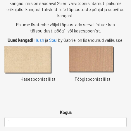
kangas, mis on saadaval 25 eri värvitoonis. Samuti pakume
erikujulisi kangast tahvleid Teie täpsustuste põhjal ja soovitud
kangast.
Palume lisateabe väljal täpsustada servaliistud: kas
täispuidust, pöögi- või kasespoonist.
Uued kangad!
Hush
ja
Soul
by Gabriel on lisandunud valikusse.
Kasespoonist liist Pöögispoonist liist
Kogus