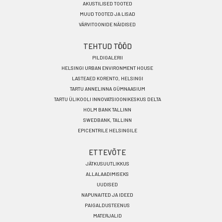
AKUSTILISED TOOTED
MUUD TOOTED JA LISAD
VÄRVITOONIDE NÄIDISED
TEHTUD TÖÖD
PILDIGALERII
HELSINGI URBAN ENVIRONMENT HOUSE
LASTEAED KORENTO, HELSINGI
TARTU ANNELINNA GÜMNAASIUM
TARTU ÜLIKOOLI INNOVATSIOONIKESKUS DELTA
HOLM BANK TALLINN
SWEDBANK, TALLINN
EPICENTRILE HELSINGILE
ETTEVÕTE
JÄTKUSUUTLIKKUS
ALLALAADIMISEKS
UUDISED
NAPUNAITED JA IDEED
PAIGALDUSTEENUS
MATERJALID