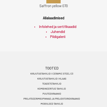
Saffron yellow 070
Allalaadimised
Infolehed ja sertifikaadid
Juhendid
Pildigalerii
Footer
TOOTED
KIRJUTUSTAHVLID I CERAMIC STEEL E3
menu
KIRJUTUSTAHVLID I KLAAS
ET
TEADETETAHVLID
KOMBINEERITUD TAHVLID
PUUTEEKRAANID
PROJITSEERIMISIPINNAD JA PROJEKTORIEKRAANID
MOBIILSED TAHVLID