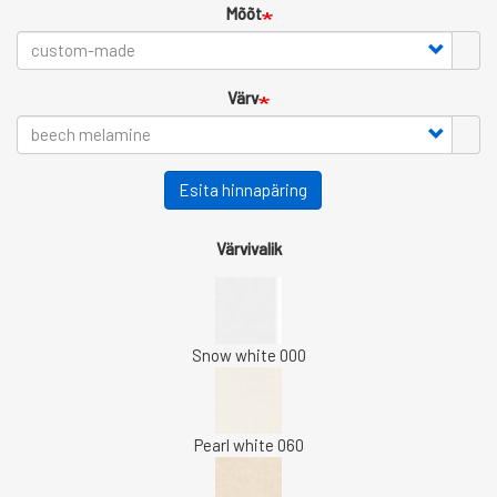
Mõõt
Värv
Esita hinnapäring
Värvivalik
Snow white 000
Pearl white 060