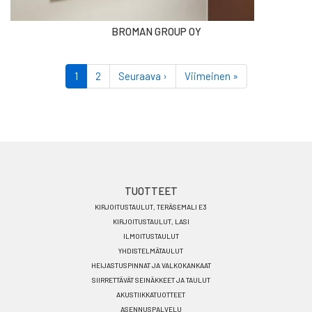
BROMAN GROUP OY
Sivutus
Tämänhetkinen
1
Sivu
2
Seuraava
Seuraava ›
Viimeinen
Viimeinen »
sivu
sivu
sivu
Footer
TUOTTEET
KIRJOITUSTAULUT, TERÄSEMALI E3
menu
KIRJOITUSTAULUT, LASI
FI
ILMOITUSTAULUT
YHDISTELMÄTAULUT
HEIJASTUSPINNAT JA VALKOKANKAAT
SIIRRETTÄVÄT SEINÄKKEET JA TAULUT
AKUSTIIKKATUOTTEET
ASENNUSPALVELU