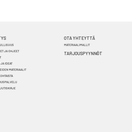
TYS
OTA YHTEYTTÄ
ULLISUUS
MATERIAALIMALLIT
EET JA OHJEET
TARJOUSPYYNNÖT
T
 JA IDEAT
EIDEN MATERIAALIT
OHTAISTA
NUSPALVELU
 UUTISKIRJE