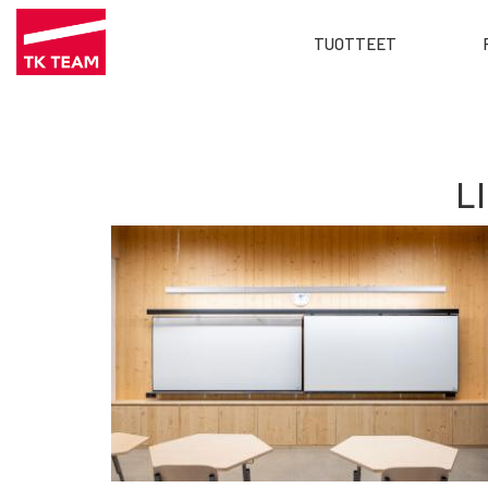
Main
TUOTTEET
menu
Hyppää
FI
pääsisältöön
L