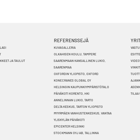
REFERENSSEJÄ
YRI
LASI
KUVAGALLERIA
VASTU
T
OLKAHISEN KOULU, TAMPERE
ESITT
ÄKKEET JA TAULUT
SAARENMAAN KANSALLINEN LUKIO,
VIDEO
SAARENMAA
VINKIT
OXFORDIN YLIOPISTO, OXFORD
TUOTT
KONECRANES GLOBAL OY
AJANK
HELSINGIN KAUPUNKIYMPÄRISTÖTALO
ASEN
PÄIVÄKOTI KORENTO, HKI
TILAA
ANNELINNAN LUKIO, TARTO
DELTA KESKUS, TARTON YLIOPISTO
MYYRMÄEN VANHUSTENKESKUS, VANTAA
YLISKYLÄN PÄIVÄKOTI
EPICENTER HELSINKI
STOCKMANN OYJ AB, TALLINNA