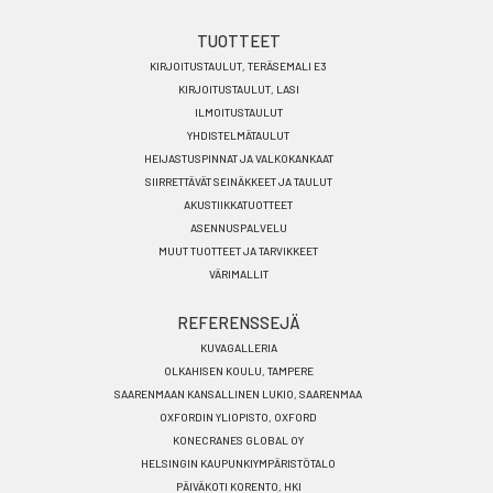
Footer
TUOTTEET
KIRJOITUSTAULUT, TERÄSEMALI E3
menu
KIRJOITUSTAULUT, LASI
FI
ILMOITUSTAULUT
YHDISTELMÄTAULUT
HEIJASTUSPINNAT JA VALKOKANKAAT
SIIRRETTÄVÄT SEINÄKKEET JA TAULUT
AKUSTIIKKATUOTTEET
ASENNUSPALVELU
MUUT TUOTTEET JA TARVIKKEET
VÄRIMALLIT
REFERENSSEJÄ
KUVAGALLERIA
OLKAHISEN KOULU, TAMPERE
SAARENMAAN KANSALLINEN LUKIO, SAARENMAA
OXFORDIN YLIOPISTO, OXFORD
KONECRANES GLOBAL OY
HELSINGIN KAUPUNKIYMPÄRISTÖTALO
PÄIVÄKOTI KORENTO, HKI