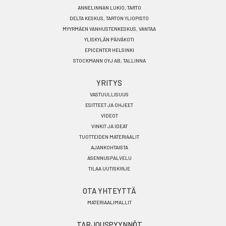
ANNELINNAN LUKIO, TARTO
DELTA KESKUS, TARTON YLIOPISTO
MYYRMÄEN VANHUSTENKESKUS, VANTAA
YLISKYLÄN PÄIVÄKOTI
EPICENTER HELSINKI
STOCKMANN OYJ AB, TALLINNA
YRITYS
VASTUULLISUUS
ESITTEET JA OHJEET
VIDEOT
VINKIT JA IDEAT
TUOTTEIDEN MATERIAALIT
AJANKOHTAISTA
ASENNUSPALVELU
TILAA UUTISKIRJE
OTA YHTEYTTÄ
MATERIAALIMALLIT
TARJOUSPYYNNÖT