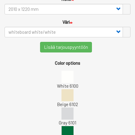
Väri
Lisää tarjouspyyntöön
Color options
White 6100
Beige 6102
Gray 6101