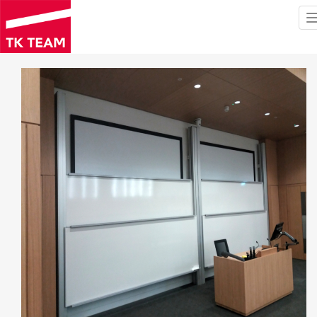
Hyppää
pääsisältöön