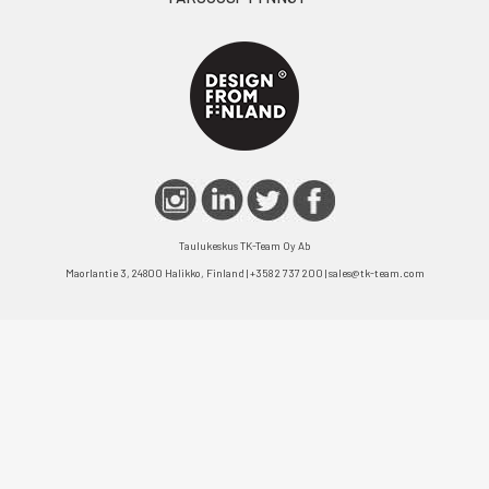
Taulukeskus TK-Team Oy Ab
Maorlantie 3, 24800 Halikko, Finland | +358 2 737 200 | sales@tk-team.com