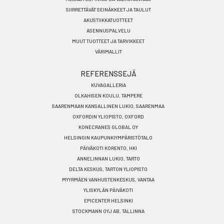
SIIRRETTÄVÄT SEINÄKKEET JA TAULUT
AKUSTIIKKATUOTTEET
ASENNUSPALVELU
MUUT TUOTTEET JA TARVIKKEET
VÄRIMALLIT
REFERENSSEJÄ
KUVAGALLERIA
OLKAHISEN KOULU, TAMPERE
SAARENMAAN KANSALLINEN LUKIO, SAARENMAA
OXFORDIN YLIOPISTO, OXFORD
KONECRANES GLOBAL OY
HELSINGIN KAUPUNKIYMPÄRISTÖTALO
PÄIVÄKOTI KORENTO, HKI
ANNELINNAN LUKIO, TARTO
DELTA KESKUS, TARTON YLIOPISTO
MYYRMÄEN VANHUSTENKESKUS, VANTAA
YLISKYLÄN PÄIVÄKOTI
EPICENTER HELSINKI
STOCKMANN OYJ AB, TALLINNA