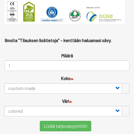
Ilmoita "Tilauksen lisätietoja" - kenttään haluamasi sävy.
Määrä
Koko
Väri
Lisää tarjouspyyntöön