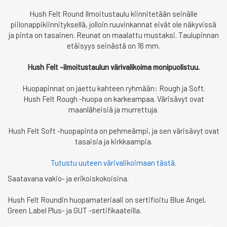
Hush Felt Round Ilmoitustaulu kiinnitetään seinälle
piilonappikiinnityksellä, jolloin ruuvinkannat eivät ole näkyvissä
ja pinta on tasainen. Reunat on maalattu mustaksi. Taulupinnan
etäisyys seinästä on 16 mm.
Hush Felt -ilmoitustaulun värivalikoima monipuolistuu.
Huopapinnat on jaettu kahteen ryhmään: Rough ja Soft.
Hush Felt Rough -huopa on karkeampaa. Värisävyt ovat
maanläheisiä ja murrettuja.
Hush Felt Soft -huopapinta on pehmeämpi, ja sen värisävyt ovat
tasaisia ja kirkkaampia.
Tutustu uuteen värivalikoimaan tästä.
Saatavana vakio- ja erikoiskokoisina.
Hush Felt Roundin huopamateriaali on sertifioitu Blue Angel,
Green Label Plus- ja GUT -sertifikaateilla.