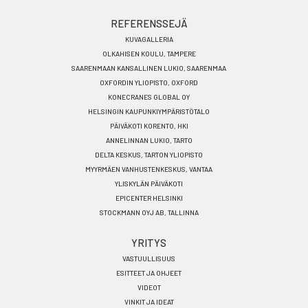
REFERENSSEJÄ
KUVAGALLERIA
OLKAHISEN KOULU, TAMPERE
SAARENMAAN KANSALLINEN LUKIO, SAARENMAA
OXFORDIN YLIOPISTO, OXFORD
KONECRANES GLOBAL OY
HELSINGIN KAUPUNKIYMPÄRISTÖTALO
PÄIVÄKOTI KORENTO, HKI
ANNELINNAN LUKIO, TARTO
DELTA KESKUS, TARTON YLIOPISTO
MYYRMÄEN VANHUSTENKESKUS, VANTAA
YLISKYLÄN PÄIVÄKOTI
EPICENTER HELSINKI
STOCKMANN OYJ AB, TALLINNA
YRITYS
VASTUULLISUUS
ESITTEET JA OHJEET
VIDEOT
VINKIT JA IDEAT