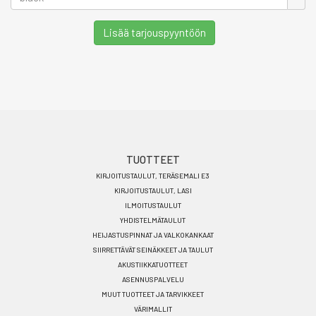
Lisää tarjouspyyntöön
Footer
TUOTTEET
KIRJOITUSTAULUT, TERÄSEMALI E3
menu
KIRJOITUSTAULUT, LASI
FI
ILMOITUSTAULUT
YHDISTELMÄTAULUT
HEIJASTUSPINNAT JA VALKOKANKAAT
SIIRRETTÄVÄT SEINÄKKEET JA TAULUT
AKUSTIIKKATUOTTEET
ASENNUSPALVELU
MUUT TUOTTEET JA TARVIKKEET
VÄRIMALLIT