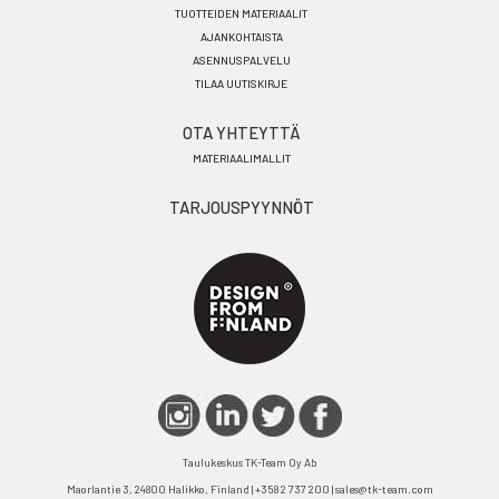
TUOTTEIDEN MATERIAALIT
AJANKOHTAISTA
ASENNUSPALVELU
TILAA UUTISKIRJE
OTA YHTEYTTÄ
MATERIAALIMALLIT
TARJOUSPYYNNÖT
Taulukeskus TK-Team Oy Ab
Maorlantie 3, 24800 Halikko, Finland | +358 2 737 200 | sales@tk-team.com