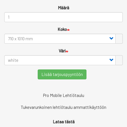
Määrä
Koko
Väri
Lisää tarjouspyyntöön
Pro Mobile Lehtiötaulu
Tukevarunkoinen lehtiötaulu ammattikäyttöön
Lataa tästä