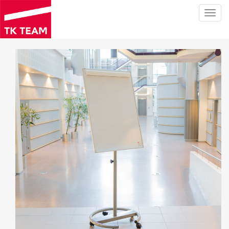
Toggl
navig
Hyppää
pääsisältöön