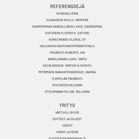
REFERENSSEJÄ
KUVAGALLERIA
OLKAHISEN KOULU, TAMPERE
SAARENMAAN KANSALLINEN LUKIO, SAARENMAA
OXFORDIN YLIOPISTO, OXFORD
KONECRANES GLOBAL OY
HELSINGIN KAUPUNKIYMPÄRISTÖTALO
PÄIVÄKOTI KORENTO, HKI
ANNELINNAN LUKIO, TARTO
DELTA KESKUS, TARTON YLIOPISTO
MYYRMÄEN VANHUSTENKESKUS, VANTAA
YLISKYLÄN PÄIVÄKOTI
EPICENTER HELSINKI
STOCKMANN OYJ AB, TALLINNA
YRITYS
VASTUULLISUUS
ESITTEET JA OHJEET
VIDEOT
VINKIT JA IDEAT
TUOTTEIDEN MATERIAALIT