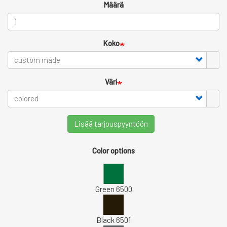
Määrä
Koko
Väri
Lisää tarjouspyyntöön
Color options
Green 6500
Black 6501