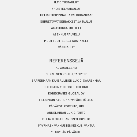
FI
ILMOITUSTAULUT
YHDISTELMÄTAULUT
HEIJASTUSPINNAT JA VALKOKANKAAT
SIIRRETTÄVÄT SEINÄKKEET JA TAULUT
AKUSTIIKKATUOTTEET
ASENNUSPALVELU
MUUT TUOTTEET JA TARVIKKEET
VÄRIMALLIT
REFERENSSEJÄ
KUVAGALLERIA
OLKAHISEN KOULU, TAMPERE
SAARENMAAN KANSALLINEN LUKIO, SAARENMAA
OXFORDIN YLIOPISTO, OXFORD
KONECRANES GLOBAL OY
HELSINGIN KAUPUNKIYMPÄRISTÖTALO
PÄIVÄKOTI KORENTO, HKI
ANNELINNAN LUKIO, TARTO
DELTA KESKUS, TARTON YLIOPISTO
MYYRMÄEN VANHUSTENKESKUS, VANTAA
YLISKYLÄN PÄIVÄKOTI