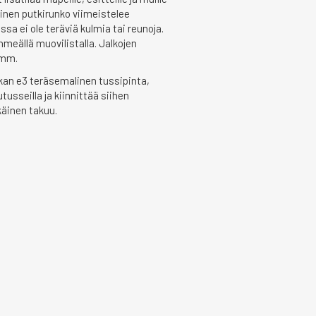
ksinen putkirunko viimeistelee
a ei ole teräviä kulmia tai reunoja.
hmeällä muovilistalla. Jalkojen
 mm.
kan e3 teräsemalinen tussipinta,
utusseilla ja kiinnittää siihen
käinen takuu.