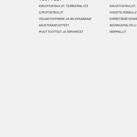
Footer
KIRJOITUSTAULUT, TERÄSEMALI E3
KIRJOITUSTAULUT, 
menu
ILMOITUSTAULUT
YHDISTELMÄTAULU
HEIJASTUSPINNAT JA VALKOKANKAAT
SIIRRETTÄVÄT SEIN
FI
AKUSTIIKKATUOTTEET
ASENNUSPALVELU
MUUT TUOTTEET JA TARVIKKEET
VÄRIMALLIT