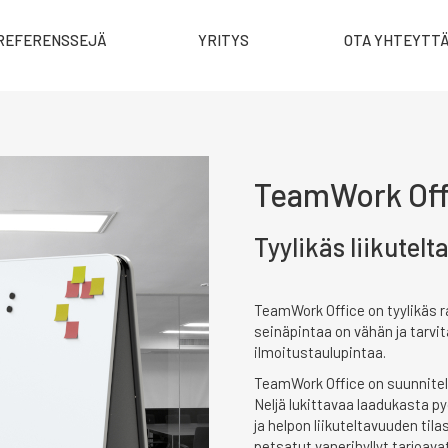
REFERENSSEJÄ
YRITYS
OTA YHTEYTT
TeamWork Off
Tyylikäs liikutel
TeamWork Office on tyylikäs ra
seinäpintaa on vähän ja tarvita
ilmoitustaulupintaa.
TeamWork Office on suunnitel
Neljä lukittavaa laadukasta p
ja helpon liikuteltavuuden til
petsatut vanerihyllyt tarjoavat 