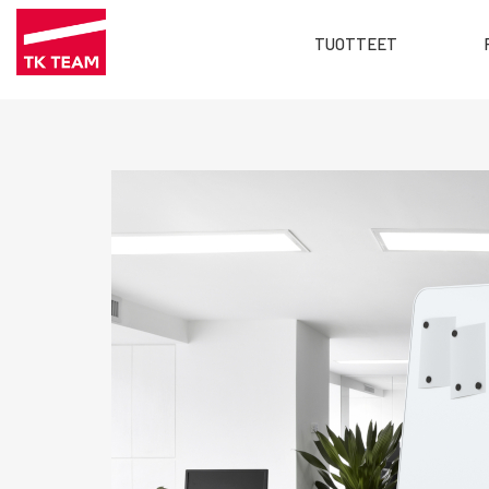
Main
TUOTTEET
menu
Hyppää
FI
pääsisältöön