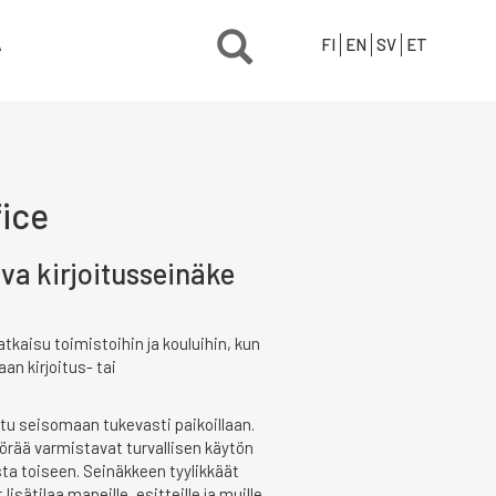
Ä
FI
EN
SV
ET
ice
tava kirjoitusseinäke
tkaisu toimistoihin ja kouluihin, kun
an kirjoitus- tai
tu seisomaan tukevasti paikoillaan.
yörää varmistavat turvallisen käytön
asta toiseen. Seinäkkeen tyylikkäät
lisätilaa mapeille, esitteille ja muille