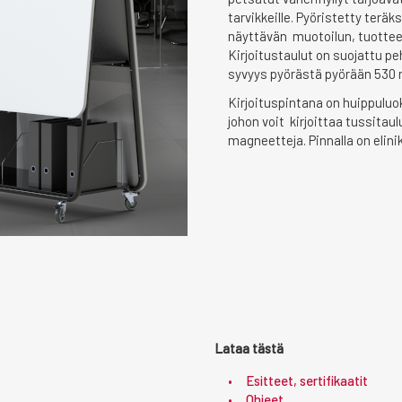
tarvikkeille. Pyöristetty terä
näyttävän muotoilun, tuotteess
Kirjoitustaulut on suojattu pe
syvyys pyörästä pyörään 530
Kirjoituspintana on huippuluo
johon voit kirjoittaa tussitaul
magneetteja. Pinnalla on elini
Lataa tästä
Esitteet, sertifikaatit
Ohjeet