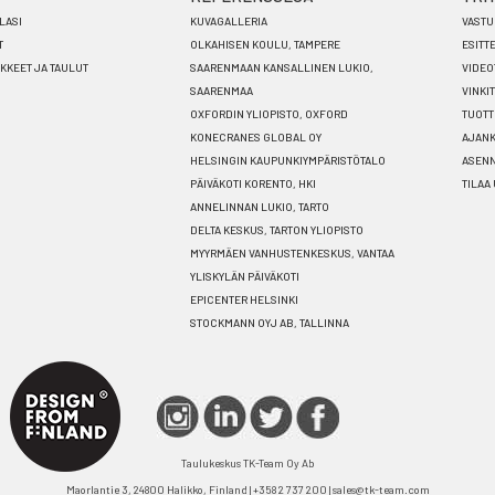
LASI
KUVAGALLERIA
VASTU
T
OLKAHISEN KOULU, TAMPERE
ESITT
ÄKKEET JA TAULUT
SAARENMAAN KANSALLINEN LUKIO,
VIDEO
SAARENMAA
VINKIT
OXFORDIN YLIOPISTO, OXFORD
TUOTT
KONECRANES GLOBAL OY
AJANK
HELSINGIN KAUPUNKIYMPÄRISTÖTALO
ASEN
PÄIVÄKOTI KORENTO, HKI
TILAA
ANNELINNAN LUKIO, TARTO
DELTA KESKUS, TARTON YLIOPISTO
MYYRMÄEN VANHUSTENKESKUS, VANTAA
YLISKYLÄN PÄIVÄKOTI
EPICENTER HELSINKI
STOCKMANN OYJ AB, TALLINNA
Taulukeskus TK-Team Oy Ab
Maorlantie 3, 24800 Halikko, Finland | +358 2 737 200 | sales@tk-team.com