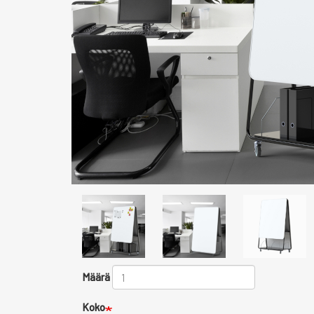
Määrä
Koko