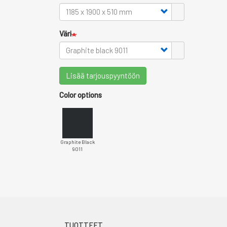
Väri
Lisää tarjouspyyntöön
Color options
Graphite Black
9011
TUOTTEET