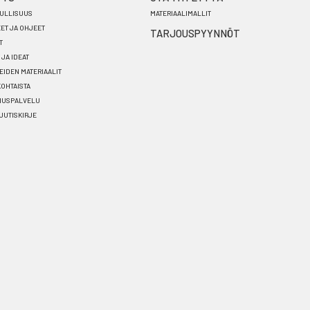
ULLISUUS
MATERIAALIMALLIT
EET JA OHJEET
TARJOUSPYYNNÖT
T
 JA IDEAT
EIDEN MATERIAALIT
OHTAISTA
NUSPALVELU
 UUTISKIRJE