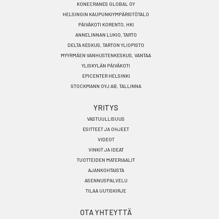
KONECRANES GLOBAL OY
HELSINGIN KAUPUNKIYMPÄRISTÖTALO
PÄIVÄKOTI KORENTO, HKI
ANNELINNAN LUKIO, TARTO
DELTA KESKUS, TARTON YLIOPISTO
MYYRMÄEN VANHUSTENKESKUS, VANTAA
YLISKYLÄN PÄIVÄKOTI
EPICENTER HELSINKI
STOCKMANN OYJ AB, TALLINNA
YRITYS
VASTUULLISUUS
ESITTEET JA OHJEET
VIDEOT
VINKIT JA IDEAT
TUOTTEIDEN MATERIAALIT
AJANKOHTAISTA
ASENNUSPALVELU
TILAA UUTISKIRJE
OTA YHTEYTTÄ