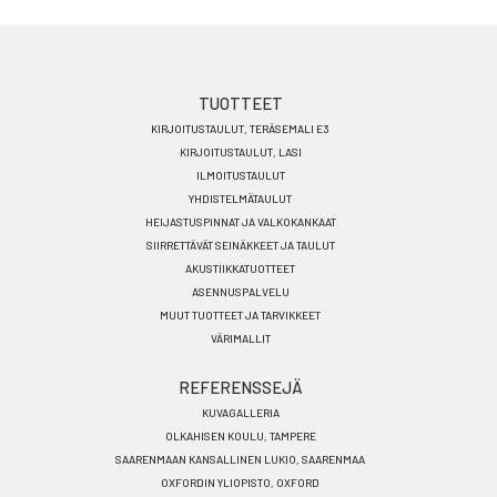
Footer
TUOTTEET
KIRJOITUSTAULUT, TERÄSEMALI E3
menu
KIRJOITUSTAULUT, LASI
FI
ILMOITUSTAULUT
YHDISTELMÄTAULUT
HEIJASTUSPINNAT JA VALKOKANKAAT
SIIRRETTÄVÄT SEINÄKKEET JA TAULUT
AKUSTIIKKATUOTTEET
ASENNUSPALVELU
MUUT TUOTTEET JA TARVIKKEET
VÄRIMALLIT
REFERENSSEJÄ
KUVAGALLERIA
OLKAHISEN KOULU, TAMPERE
SAARENMAAN KANSALLINEN LUKIO, SAARENMAA
OXFORDIN YLIOPISTO, OXFORD