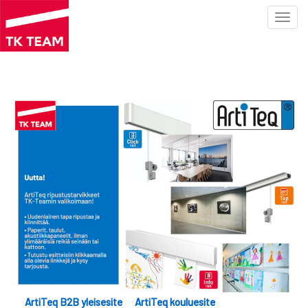
Toggl
navig
Hyppää
pääsisältöön
ArtiTeq B2B yleisesite
ArtiTeq kouluesite