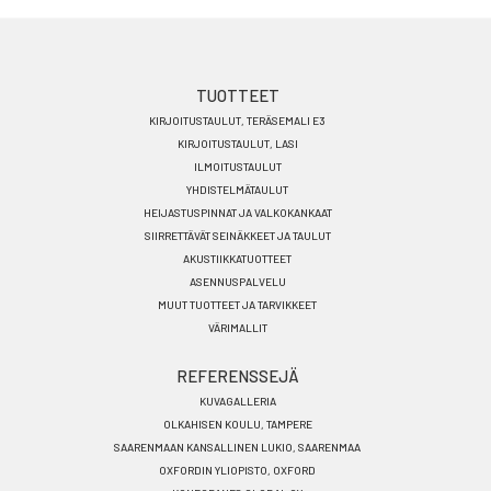
Footer
TUOTTEET
KIRJOITUSTAULUT, TERÄSEMALI E3
menu
KIRJOITUSTAULUT, LASI
FI
ILMOITUSTAULUT
YHDISTELMÄTAULUT
HEIJASTUSPINNAT JA VALKOKANKAAT
SIIRRETTÄVÄT SEINÄKKEET JA TAULUT
AKUSTIIKKATUOTTEET
ASENNUSPALVELU
MUUT TUOTTEET JA TARVIKKEET
VÄRIMALLIT
REFERENSSEJÄ
KUVAGALLERIA
OLKAHISEN KOULU, TAMPERE
SAARENMAAN KANSALLINEN LUKIO, SAARENMAA
OXFORDIN YLIOPISTO, OXFORD