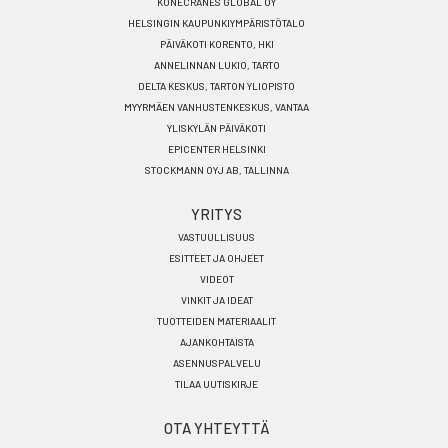
KONECRANES GLOBAL OY
HELSINGIN KAUPUNKIYMPÄRISTÖTALO
PÄIVÄKOTI KORENTO, HKI
ANNELINNAN LUKIO, TARTO
DELTA KESKUS, TARTON YLIOPISTO
MYYRMÄEN VANHUSTENKESKUS, VANTAA
YLISKYLÄN PÄIVÄKOTI
EPICENTER HELSINKI
STOCKMANN OYJ AB, TALLINNA
YRITYS
VASTUULLISUUS
ESITTEET JA OHJEET
VIDEOT
VINKIT JA IDEAT
TUOTTEIDEN MATERIAALIT
AJANKOHTAISTA
ASENNUSPALVELU
TILAA UUTISKIRJE
OTA YHTEYTTÄ