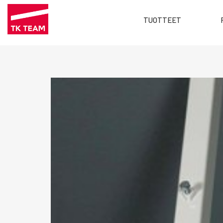
Main
TUOTTEET
menu
Hyppää
FI
pääsisältöön