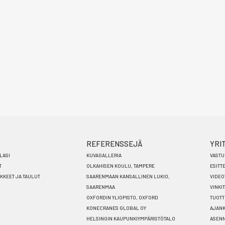
REFERENSSEJÄ
YRI
LASI
KUVAGALLERIA
VASTU
T
OLKAHISEN KOULU, TAMPERE
ESITT
ÄKKEET JA TAULUT
SAARENMAAN KANSALLINEN LUKIO,
VIDEO
SAARENMAA
VINKIT
OXFORDIN YLIOPISTO, OXFORD
TUOTT
KONECRANES GLOBAL OY
AJANK
HELSINGIN KAUPUNKIYMPÄRISTÖTALO
ASEN