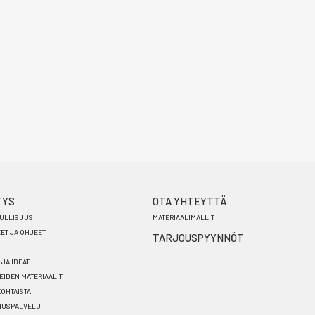
TYS
OTA YHTEYTTÄ
ULLISUUS
MATERIAALIMALLIT
EET JA OHJEET
TARJOUSPYYNNÖT
T
 JA IDEAT
EIDEN MATERIAALIT
OHTAISTA
NUSPALVELU