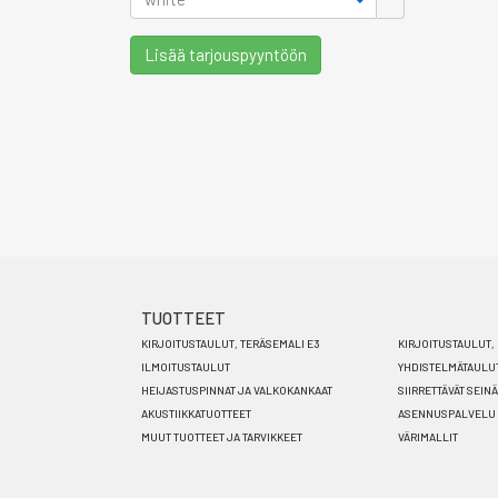
Lisää tarjouspyyntöön
TUOTTEET
Footer
KIRJOITUSTAULUT, TERÄSEMALI E3
KIRJOITUSTAULUT, 
menu
ILMOITUSTAULUT
YHDISTELMÄTAULU
HEIJASTUSPINNAT JA VALKOKANKAAT
SIIRRETTÄVÄT SEIN
FI
AKUSTIIKKATUOTTEET
ASENNUSPALVELU
MUUT TUOTTEET JA TARVIKKEET
VÄRIMALLIT