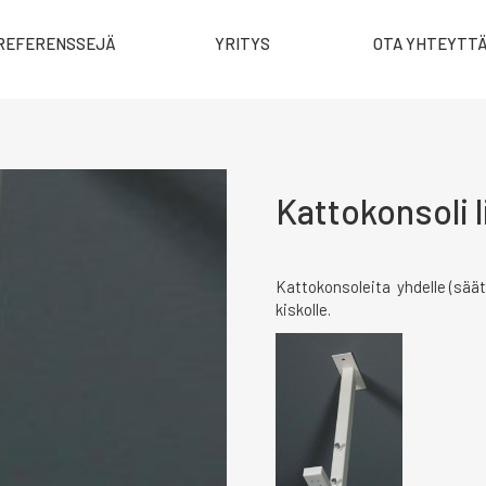
REFERENSSEJÄ
YRITYS
OTA YHTEYTT
Kattokonsoli l
Kattokonsoleita yhdelle (säät
kiskolle.